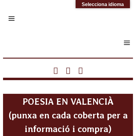
Skip
Selecciona idioma
to
content
fab
fab
fab
fab
fas
fa-
fa-
fa-
fa-
fa-
facebook
instagram
youtube
twitter
mail-
POESIA EN VALENCIÀ
bulk
(punxa en cada coberta per a
informació i compra)