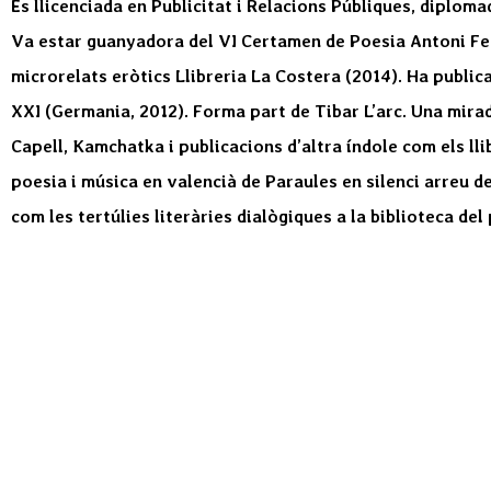
És llicenciada en Publicitat i Relacions Públiques, diploma
Va estar guanyadora del VI Certamen de Poesia Antoni Ferr
microrelats eròtics Llibreria La Costera (2014). Ha public
XXI (Germania, 2012). Forma part de Tibar L’arc. Una mirada
Capell, Kamchatka i publicacions d’altra índole com els llib
poesia i música en valencià de Paraules en silenci arreu 
com les tertúlies literàries dialògiques a la biblioteca de