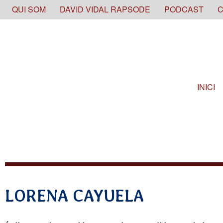
Skip
QUI SOM
DAVID VIDAL RAPSODE
PODCAST
C
to
content
INICI
LORENA CAYUELA