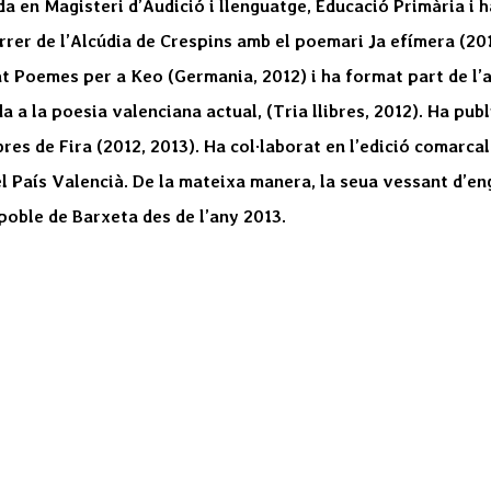
da en Magisteri d’Audició i llenguatge, Educació Primària i h
er de l’Alcúdia de Crespins amb el poemari Ja efímera (201
at Poemes per a Keo (Germania, 2012) i ha format part de l’
 a la poesia valenciana actual, (Tria llibres, 2012). Ha publ
res de Fira (2012, 2013). Ha col·laborat en l’edició comarcal
del País Valencià. De la mateixa manera, la seua vessant d’
l poble de Barxeta des de l’any 2013.