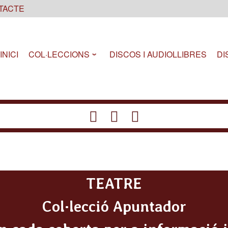
TACTE
INICI
COL·LECCIONS
DISCOS I AUDIOLLIBRES
DI
fab
fab
fab
fab
fas
fa-
fa-
fa-
fa-
fa-
facebook
instagram
youtube
twitter
mail-
bulk
TEATRE
Col·lecció Apuntador