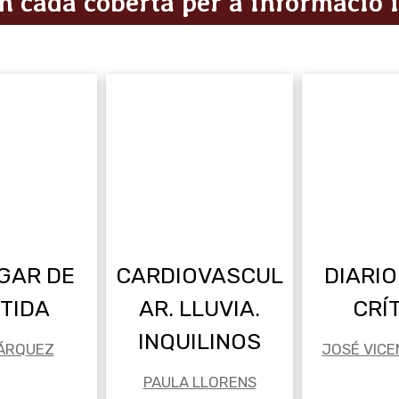
n cada coberta per a informació 
GAR DE
CARDIOVASCUL
DIARIO
TIDA
AR. LLUVIA.
CRÍ
INQUILINOS
MÁRQUEZ
JOSÉ VICE
PAULA LLORENS