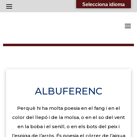
Skip
Selecciona idioma
to
content
ALBUFERENC
Perquè hi ha molta poesia en el fang i en el
color del llepó i de la molsa, o en el so del vent
en la boba i el senill, o en els bots del peix i
l’espiga de l’arròs. És poesia el córrer de l’aigua