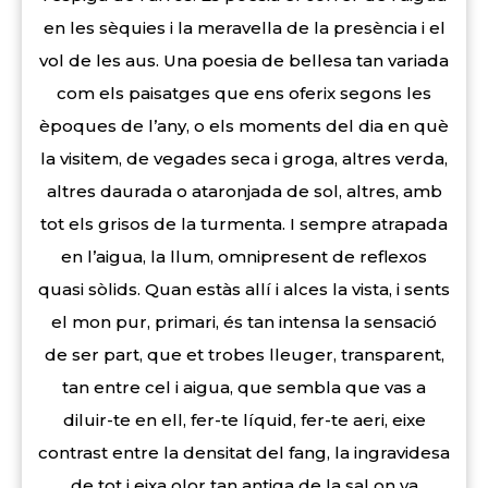
en les sèquies i la meravella de la presència i el
vol de les aus. Una poesia de bellesa tan variada
com els paisatges que ens oferix segons les
èpoques de l’any, o els moments del dia en què
la visitem, de vegades seca i groga, altres verda,
altres daurada o ataronjada de sol, altres, amb
tot els grisos de la turmenta. I sempre atrapada
en l’aigua, la llum, omnipresent de reflexos
quasi sòlids. Quan estàs allí i alces la vista, i sents
el mon pur, primari, és tan intensa la sensació
de ser part, que et trobes lleuger, transparent,
tan entre cel i aigua, que sembla que vas a
diluir-te en ell, fer-te líquid, fer-te aeri, eixe
contrast entre la densitat del fang, la ingravidesa
de tot i eixa olor tan antiga de la sal on va