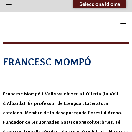
Skip
Selecciona idioma
to
content
FRANCESC MOMPÓ
Francesc Mompó i Valls va nàixer a l’Olleria (la Vall
d’Albaida). És professor de Llengua i Literatura
catalana. Membre de la desapareguda Forest d’Arana.
Fundador de les Jornades Gastronomicoliteràries. Té
diversos treballs tècnics i de creació publicats. Ha escrit