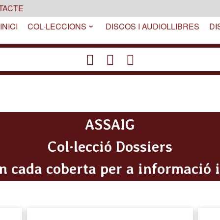
TACTE
INICI
COL·LECCIONS
DISCOS I AUDIOLLIBRES
DI
fab
fab
fab
fab
fas
fa-
fa-
fa-
fa-
fa-
facebook
instagram
youtube
twitter
mail-
bulk
ASSAIG
Col·lecció Dossiers
n cada coberta per a informació 