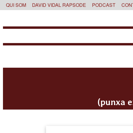
Skip
QUI SOM
DAVID VIDAL RAPSODE
PODCAST
CON
to
content
(punxa e