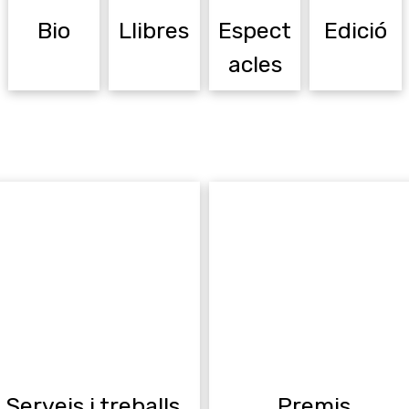
Bio
Llibres
Espect
Edició
acles
Serveis i treballs.
Premis