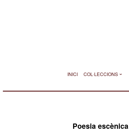
Skip
to
content
INICI
COL·LECCIONS
Poesia escènica