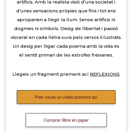
artificis. Amb la realista visió d’una societat i
d’unes sensacions pròpies que fins i tot ens
aproparien a llegir la llum. Sense artificis ni
dogmes ni símbols. Desig de llibertat i passió
visceral en cada lletra sura pels versos il·lustrats.
Un desig per lligar cada poema amb la vida és
el sentit primari de les estrofes freixanes.
Llegeix un fragment prement ací
REFLEXIONS
Pots veure un vídeo prement ací
Comprar llibre en paper