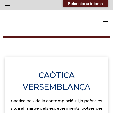
Skip
Selecciona idioma
to
content
CAÒTICA
VERSEMBLANÇA
Caòtica neix de la contemplació. El jo poètic es
situa al marge dels esdeveniments, potser per