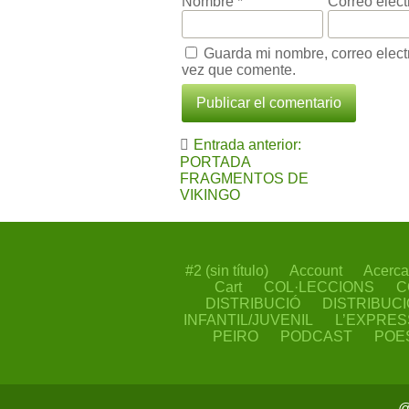
Nombre
*
Correo elec
Guarda mi nombre, correo elect
vez que comente.
Navegación
Entrada anterior:
de
PORTADA
FRAGMENTOS DE
entradas
VIKINGO
#2 (sin título)
Account
Acerca
Cart
COL·LECCIONS
C
DISTRIBUCIÓ
DISTRIBUCI
INFANTIL/JUVENIL
L’EXPRES
PEIRO
PODCAST
POE
@