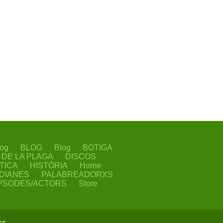
og
BLOG
Blog
BOTIGA
I DE LA PLAGA
DISCOS
TICA
HISTÒRIA
Home
IDIANES
PALABREADORXS
PSODES/ACTORS
Store
ss