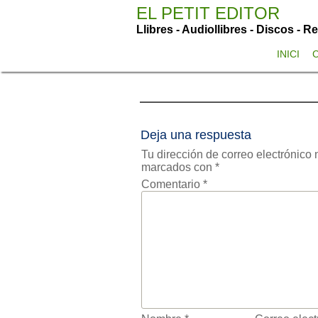
Saltar
EL PETIT EDITOR
al
Llibres - Audiollibres - Discos - R
contenido
PORTADA FRAGMENT
INICI
agosto 24, 2024
elpetiteditor
Deja una respuesta
Tu dirección de correo electrónico 
marcados con
*
Comentario
*