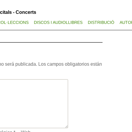
ecitals - Concerts
OS DE VIKINGO
COL·LECCIONS
DISCOS I AUDIOLLIBRES
DISTRIBUCIÓ
AUTO
No hay comentarios
no será publicada.
Los campos obligatorios están