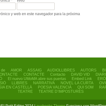
trónico
*
Web
rónico y web en este navegador para la próxima
 de
AMOR
ASSAIG
AUDIOLLIBRES
AUTORS
Bl
ONTACTE
CONTACTE
Contacto
DAVID VID
DIAR
Ó
El nuevo UMoMA abre sus puertas
Embed Link
ERÒ
SIÓ
LLIBRES
NARRATIVA
NOVEL·LA CURTA
OV
SIA EN CASTELLÀ
POESIA VALENCIÀ
QUI SOM
RA
TEATRE
TEATRE D’IMPOSTURES
El Petit Editor 2024 |
ayabooks Theme
Funciona con WordPre