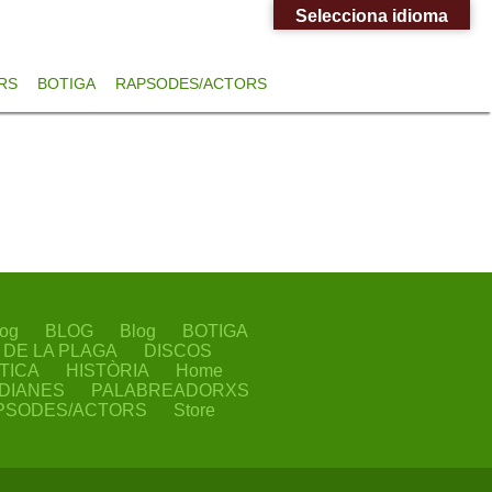
Selecciona idioma
RS
BOTIGA
RAPSODES/ACTORS
og
BLOG
Blog
BOTIGA
I DE LA PLAGA
DISCOS
TICA
HISTÒRIA
Home
IDIANES
PALABREADORXS
PSODES/ACTORS
Store