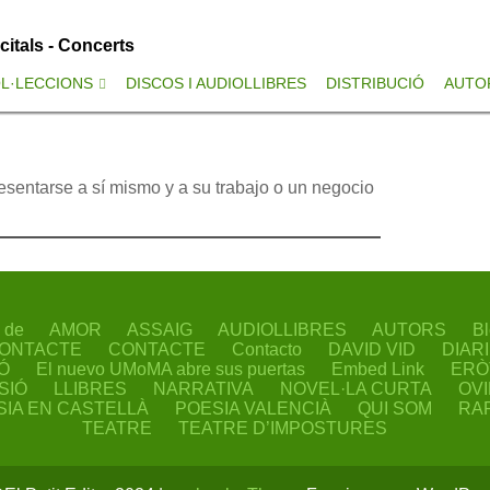
ecitals - Concerts
L·LECCIONS
DISCOS I AUDIOLLIBRES
DISTRIBUCIÓ
AUTO
esentarse a sí mismo y a su trabajo o un negocio
 de
AMOR
ASSAIG
AUDIOLLIBRES
AUTORS
Bl
ONTACTE
CONTACTE
Contacto
DAVID VID
DIAR
Ó
El nuevo UMoMA abre sus puertas
Embed Link
ERÒ
SIÓ
LLIBRES
NARRATIVA
NOVEL·LA CURTA
OV
SIA EN CASTELLÀ
POESIA VALENCIÀ
QUI SOM
RA
TEATRE
TEATRE D’IMPOSTURES