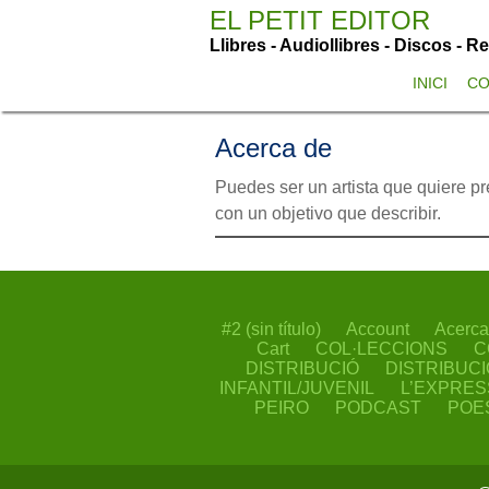
Saltar
EL PETIT EDITOR
al
Llibres - Audiollibres - Discos - R
contenido
INICI
CO
Acerca de
Puedes ser un artista que quiere pr
con un objetivo que describir.
#2 (sin título)
Account
Acerca
Cart
COL·LECCIONS
C
DISTRIBUCIÓ
DISTRIBUCI
INFANTIL/JUVENIL
L’EXPRES
PEIRO
PODCAST
POE