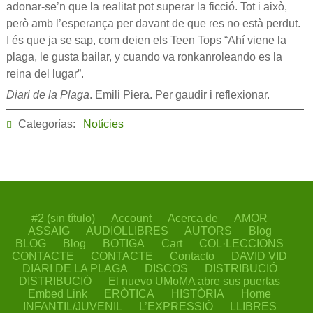
adonar-se’n que la realitat pot superar la ficció. Tot i això,
però amb l’esperança per davant de que res no està perdut.
I és que ja se sap, com deien els Teen Tops “Ahí viene la
plaga, le gusta bailar, y cuando va ronkanroleando es la
reina del lugar”.
Diari de la Plaga
. Emili Piera. Per gaudir i reflexionar.
Categorías:
Notícies
#2 (sin título)
Account
Acerca de
AMOR
ASSAIG
AUDIOLLIBRES
AUTORS
Blog
BLOG
Blog
BOTIGA
Cart
COL·LECCIONS
CONTACTE
CONTACTE
Contacto
DAVID VID
DIARI DE LA PLAGA
DISCOS
DISTRIBUCIÓ
DISTRIBUCIÓ
El nuevo UMoMA abre sus puertas
Embed Link
ERÒTICA
HISTÒRIA
Home
INFANTIL/JUVENIL
L’EXPRESSIÓ
LLIBRES