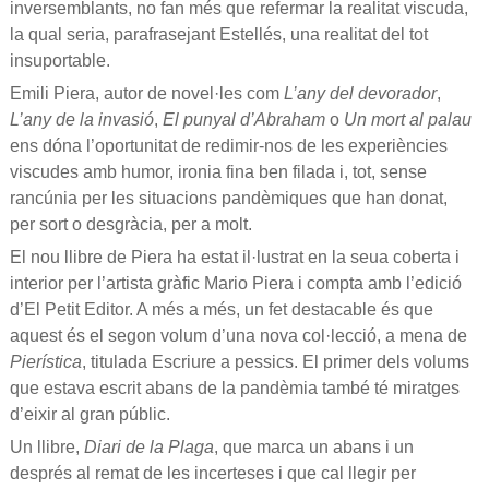
inversemblants, no fan més que refermar la realitat viscuda,
la qual seria, parafrasejant Estellés, una realitat del tot
insuportable.
Emili Piera, autor de novel·les com
L’any del devorador
,
L’any de la invasió
,
El punyal d’Abraham
o
Un mort al palau
ens dóna l’oportunitat de redimir-nos de les experiències
viscudes amb humor, ironia fina ben filada i, tot, sense
rancúnia per les situacions pandèmiques que han donat,
per sort o desgràcia, per a molt.
El nou llibre de Piera ha estat il·lustrat en la seua coberta i
interior per l’artista gràfic Mario Piera i compta amb l’edició
d’El Petit Editor. A més a més, un fet destacable és que
aquest és el segon volum d’una nova col·lecció, a mena de
Pierística
, titulada Escriure a pessics. El primer dels volums
que estava escrit abans de la pandèmia també té miratges
d’eixir al gran públic.
Un llibre,
Diari de la Plaga
, que marca un abans i un
després al remat de les incerteses i que cal llegir per