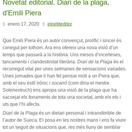
Novetat editorial. Diari de la plaga,
d’Emili Piera
enero 17, 2020
elpetiteditor
Que Emili Piera és un autor convençut, prolífic i sincer és
conegut per tothom. Ara ens ofereix una nova visió d’un
temps que passarà a la història. Uns mesos d’incerteses,
tancaments i clandestinitat literària.
Diari de la Plaga
és el
recorregut vital per unes setmanes de sensacions variades.
Unes jornades que li han fet pensar molt a un Piera que,
amb el seu estil irònic i
socarró
(com diria el mestre
Soleriestruch) ens apropa una visió de la plaga que ha
sacsejat els fonaments de tota una societat, amb els ets i
uts que l’hi afecta.
Diari de la Plaga
és un dietari personal i intransferible de
l’autor de Sueca. El posa en les nostres mans i ens fa viure
tot un seguit de situacions que, res més lluny de semblar