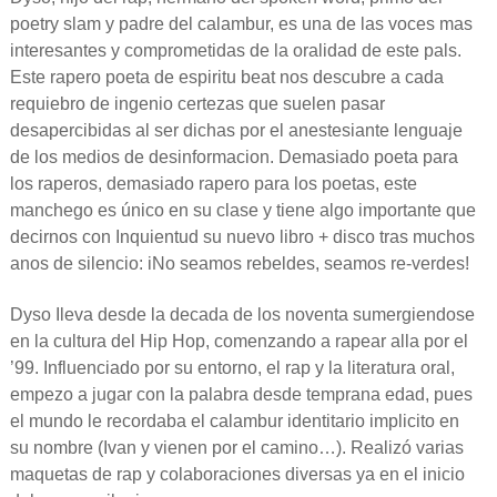
poetry slam y padre del calambur, es una de las voces mas
interesantes y comprometidas de la oralidad de este pals.
Este rapero poeta de espiritu beat nos descubre a cada
requiebro de ingenio certezas que suelen pasar
desapercibidas al ser dichas por el anestesiante lenguaje
de los medios de desinformacion. Demasiado poeta para
los raperos, demasiado rapero para los poetas, este
manchego es único en su clase y tiene algo importante que
decirnos con Inquientud su nuevo libro + disco tras muchos
anos de silencio: iNo seamos rebeldes, seamos re-verdes!
Dyso Ileva desde la decada de los noventa sumergiendose
en la cultura del Hip Hop, comenzando a rapear alla por el
’99. Influenciado por su entorno, el rap y la literatura oral,
empezo a jugar con la palabra desde temprana edad, pues
el mundo le recordaba el calambur identitario implicito en
su nombre (Ivan y vienen por el camino…). Realizó varias
maquetas de rap y colaboraciones diversas ya en el inicio