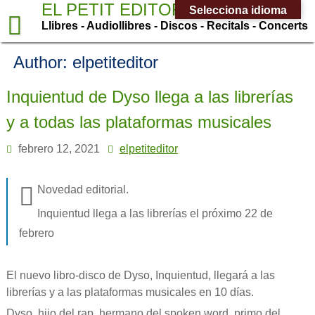
Saltar
EL PETIT EDITOR
Selecciona idioma
al
Llibres - Audiollibres - Discos - Recitals - Concerts
contenido
Author: elpetiteditor
Inquientud de Dyso llega a las librerías
y a todas las plataformas musicales
febrero 12, 2021
elpetiteditor
Novedad editorial.
Inquientud llega a las librerías el próximo 22 de
febrero
El nuevo libro-disco de Dyso, Inquientud, llegará a las
librerías y a las plataformas musicales en 10 días.
Dyso, hijo del rap, hermano del spoken word, primo del