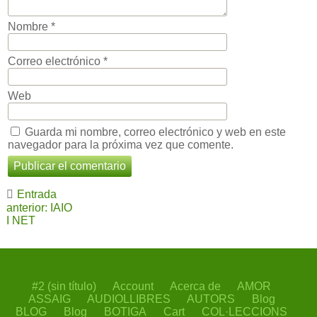
Nombre
*
Correo electrónico
*
Web
Guarda mi nombre, correo electrónico y web en este
navegador para la próxima vez que comente.
Navegación
Entrada
de
anterior: IAIO
I NET
entradas
#2 (sin título)
Account
Acerca de
AMOR
ASSAIG
AUDIOLLIBRES
AUTORS
Blog
BLOG
Blog
BOTIGA
Cart
COL·LECCIONS