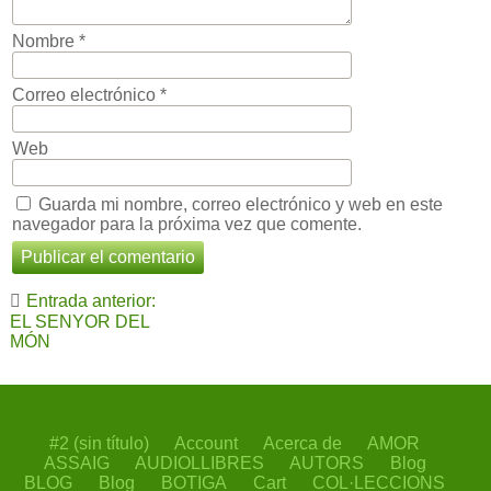
Nombre
*
Correo electrónico
*
Web
Guarda mi nombre, correo electrónico y web en este
navegador para la próxima vez que comente.
Navegación
Entrada anterior:
de
EL SENYOR DEL
MÓN
entradas
#2 (sin título)
Account
Acerca de
AMOR
ASSAIG
AUDIOLLIBRES
AUTORS
Blog
BLOG
Blog
BOTIGA
Cart
COL·LECCIONS