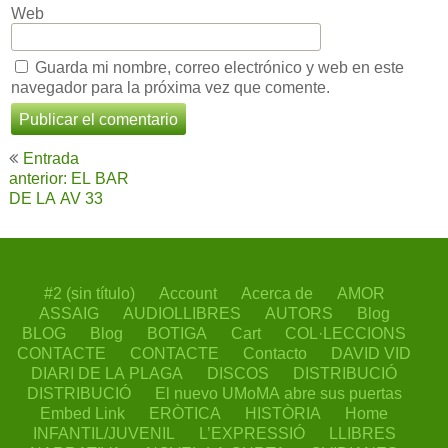
Web
Guarda mi nombre, correo electrónico y web en este
navegador para la próxima vez que comente.
Navegación
Entrada
de
anterior: EL BAR
DE LA AV 33
entradas
#2 (sin título)
Account
Acerca de
AMOR
ASSAIG
AUDIOLLIBRES
AUTORS
Blog
BLOG
Blog
BOTIGA
Cart
COL·LECCIONS
CONTACTE
CONTACTE
Contacto
DAVID VID
DIARI DE LA PLAGA
DISCOS
DISTRIBUCIÓ
DISTRIBUCIÓ
El nuevo UMoMA abre sus puertas
Embed Link
ERÒTICA
HISTÒRIA
Home
INFANTIL/JUVENIL
L’EXPRESSIÓ
LLIBRES