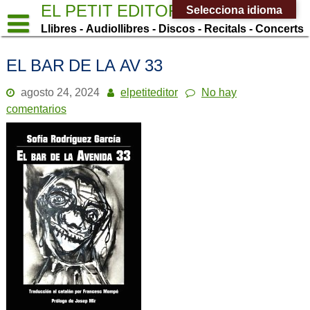
Saltar
EL PETIT EDITOR
Selecciona idioma
al
Llibres - Audiollibres - Discos - Recitals - Concerts
contenido
EL BAR DE LA AV 33
agosto 24, 2024
elpetiteditor
No hay
comentarios