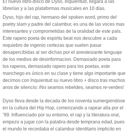
El nuevo libro-disco de Dyso, Inquientud, llegará a las
librerías y a las plataformas musicales en 10 días.
Dyso, hijo del rap, hermano del spoken word, primo del
poetry slam y padre del calambur, es una de las voces mas
interesantes y comprometidas de la oralidad de este pals.
Este rapero poeta de espiritu beat nos descubre a cada
requiebro de ingenio certezas que suelen pasar
desapercibidas al ser dichas por el anestesiante lenguaje
de los medios de desinformacion. Demasiado poeta para
los raperos, demasiado rapero para los poetas, este
manchego es único en su clase y tiene algo importante que
decirnos con Inquientud su nuevo libro + disco tras muchos
anos de silencio: iNo seamos rebeldes, seamos re-verdes!
Dyso Ileva desde la decada de los noventa sumergiendose
en la cultura del Hip Hop, comenzando a rapear alla por el
’99. Influenciado por su entorno, el rap y la literatura oral,
empezo a jugar con la palabra desde temprana edad, pues
el mundo le recordaba el calambur identitario implicito en