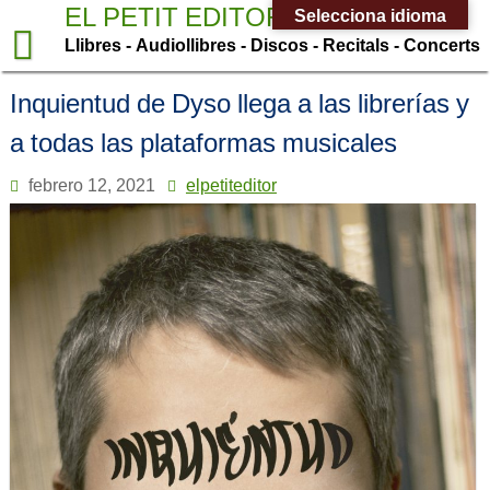
Saltar
EL PETIT EDITOR
Selecciona idioma
al
Llibres - Audiollibres - Discos - Recitals - Concerts
contenido
Inquientud de Dyso llega a las librerías y
a todas las plataformas musicales
febrero 12, 2021
elpetiteditor