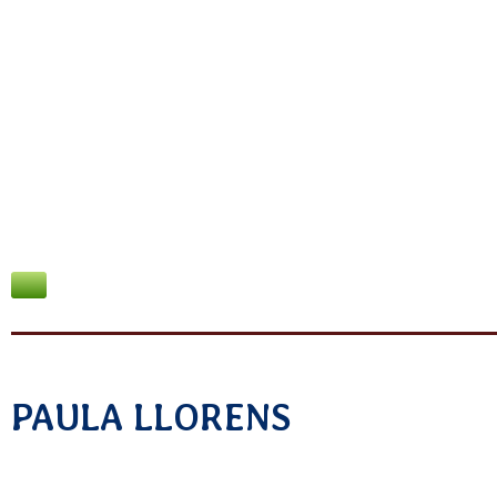
Skip
to
content
PAULA LLORENS