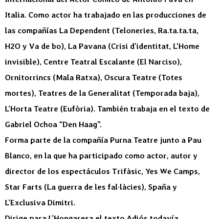
Italia. Como actor ha trabajado en las producciones de
las compañías La Dependent (Teloneries, Ra.ta.ta.ta,
H2O y Va de bo), La Pavana (Crisi d’identitat, L’Home
invisible), Centre Teatral Escalante (El Narciso),
Ornitorrincs (Mala Ratxa), Oscura Teatre (Totes
mortes), Teatres de la Generalitat (Temporada baja),
L’Horta Teatre (Eufòria). También trabaja en el texto de
Gabriel Ochoa “Den Haag”.
Forma parte de la compañía Purna Teatre junto a Pau
Blanco, en la que ha participado como actor, autor y
director de los espectáculos Trifàsic, Yes We Camps,
Star Farts (La guerra de les fal·làcies), Spaña y
L’Exclusiva Dimitri.
Dirige para L’Hongaresa el texto Adiós todavía,