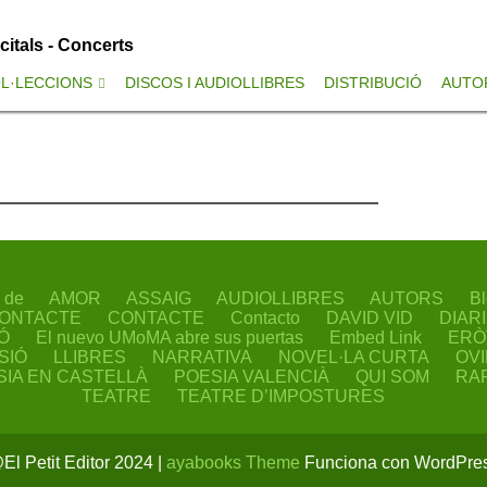
ecitals - Concerts
L·LECCIONS
DISCOS I AUDIOLLIBRES
DISTRIBUCIÓ
AUTO
 de
AMOR
ASSAIG
AUDIOLLIBRES
AUTORS
Bl
ONTACTE
CONTACTE
Contacto
DAVID VID
DIAR
Ó
El nuevo UMoMA abre sus puertas
Embed Link
ERÒ
SIÓ
LLIBRES
NARRATIVA
NOVEL·LA CURTA
OV
SIA EN CASTELLÀ
POESIA VALENCIÀ
QUI SOM
RA
TEATRE
TEATRE D’IMPOSTURES
El Petit Editor 2024 |
ayabooks Theme
Funciona con WordPre