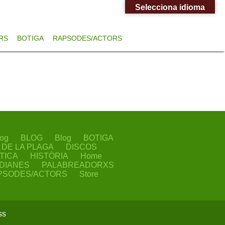
Selecciona idioma
RS
BOTIGA
RAPSODES/ACTORS
og
BLOG
Blog
BOTIGA
I DE LA PLAGA
DISCOS
TICA
HISTÒRIA
Home
IDIANES
PALABREADORXS
PSODES/ACTORS
Store
ss