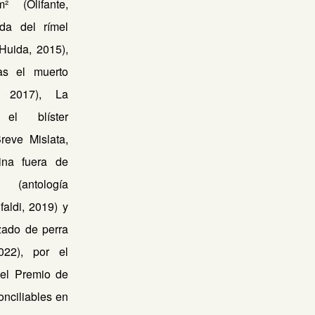
² (Olifante,
da del rímel
Huida, 2015),
s el muerto
a, 2017), La
l blíster
Breve Mislata,
ina fuera de
 (antología
ifaldi, 2019) y
ado de perra
022), por el
el Premio de
onciliables en