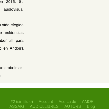
en 2015. Su
audiovisual
 sido elegido
e residencias
aberllull para
lo en Andorra
naoterobelmar.
m
#2 (sin título)
Account
Acerca de
AMOR
ASSAIG
AUDIOLLIBRES
AUTORS
Blog