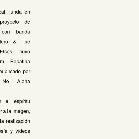
al, funda en
royecto de
a con banda
Otero & The
lses, cuyo
um, Popalina
publicado por
 No Aloha
 el espíritu
r a la imagen,
 la realización
sía y vídeos