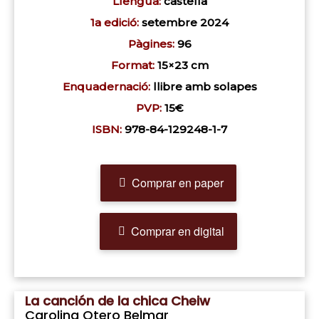
Llengua:
castellà
1a edició:
setembre 2024
Pàgines:
96
Format:
15×23 cm
Enquadernació:
llibre amb solapes
PVP:
15€
ISBN:
978-84-129248-1-7
Comprar en paper
Comprar en digital
La canción de la chica Cheiw
Carolina Otero Belmar