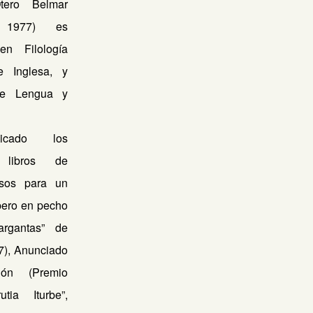
tero Belmar
, 1977) es
en Filología
e Inglesa, y
de Lengua y
icado los
s libros de
rsos para un
ero en pecho
argantas” de
7), Anunciado
ión (Premio
tia Iturbe”,