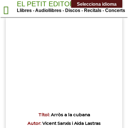
Saltar
EL PETIT EDITOR
Selecciona idioma
al
Llibres - Audiollibres - Discos - Recitals - Concerts
contenido
Títol:
Arròs a la cubana
Autor:
Vicent Sanxis i Aida Lastras