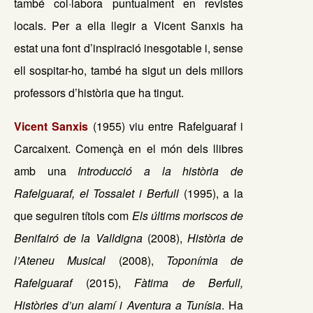
també col·labora puntualment en revistes
locals. Per a ella llegir a Vicent Sanxis ha
estat una font d’inspiració inesgotable i, sense
ell sospitar-ho, també ha sigut un dels millors
professors d’història que ha tingut.
Vicent Sanxis
(1955) viu entre Rafelguaraf i
Carcaixent. Començà en el món dels llibres
amb una
Introducció a la història de
Rafelguaraf, el Tossalet i Berfull
(1995), a la
que seguiren títols com
Els últims moriscos de
Benifairó de la Valldigna
(2008),
Història de
l’Ateneu Musical
(2008),
Toponímia de
Rafelguaraf
(2015),
Fàtima de Berfull,
Històries d’un alamí i Aventura a Tunísia
. Ha