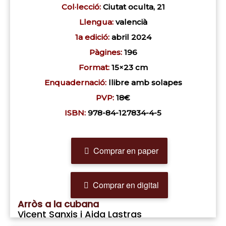
Col·lecció:
Ciutat oculta, 21
Llengua:
valencià
1a edició:
abril 2024
Pàgines:
196
Format:
15×23 cm
Enquadernació:
llibre amb solapes
PVP:
18€
ISBN:
978-84-127834-4-5
Comprar en paper
Comprar en digital
Arròs a la cubana
Vicent Sanxis i Aida Lastras