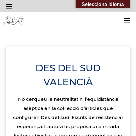
Skip
Selecciona idioma
to
content
DES DEL SUD
VALENCIÀ
No cerqueu la neutralitat ni l’equidistància
asèptica en la col·lecció d’articles que
configuren Des del sud. Escrits de resistència i
esperança. L’autora us proposa una mirada
lectora objectiva, compromesa i còmplice cap