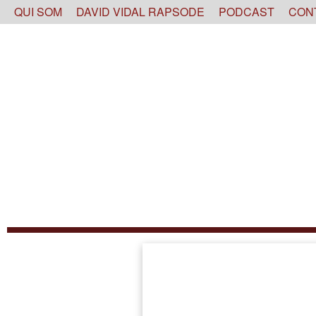
Skip
QUI SOM
DAVID VIDAL RAPSODE
PODCAST
CON
to
content