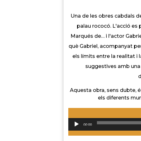
Una de les obres cabdals de 
palau rococó. L'acció es
Marqués de… i l'actor Gabrie
què Gabriel, acompanyat per 
els límits entre la realitat 
suggestives amb una co
d
Aquesta obra, sens dubte, és
els diferents mun
00:00