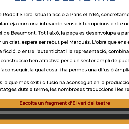
Rodolf Sirera, situa la ficció a París el 1784, concretam
 planteja com una interacció sense interrupcions entre 
l de Beaumont. Tot i això, la peça es desenvolupa a par
un criat, espera ser rebut pel Marqués. L'obra que ens 
i la ficció, o entre l'autenticitat i la representació, combin
nstrucció ben atractiva per a un sector ampli de públic, 
'aconseguir, la qual cosa li ha permés una difusió àmpli
 la que més èxit i difusió ha aconseguit en la producció
tatges duts a terme, les nombroses traduccions i les re
Escolta un fragment d'El verí del teatre
Reprodu
de
audio