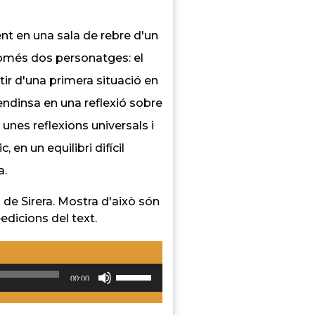
ent en una sala de rebre d'un
només dos personatges: el
tir d'una primera situació en
endinsa en una reflexió sobre
a unes reflexions universals i
en un equilibri difícil
a.
 de Sirera. Mostra d'això són
edicions del text.
ctor
Utiliza
00:00
las