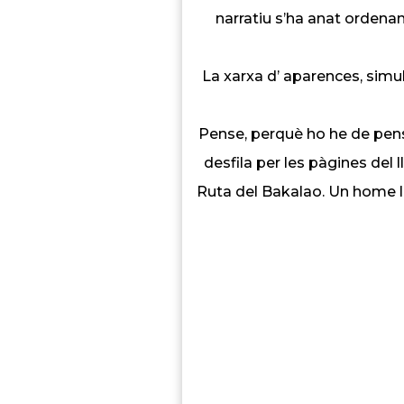
narratiu s’ha anat ordena
La xarxa d’ aparences, simula
Pense, perquè ho he de pensa
desfila per les pàgines del 
Ruta del Bakalao. Un home ll