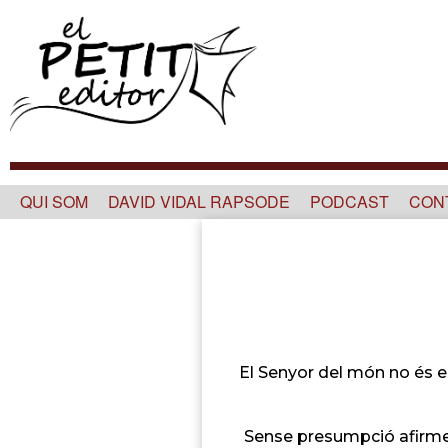
Skip
to
content
QUI SOM
DAVID VIDAL RAPSODE
PODCAST
CON
El Senyor del món no és e
Sense presumpció afirme q