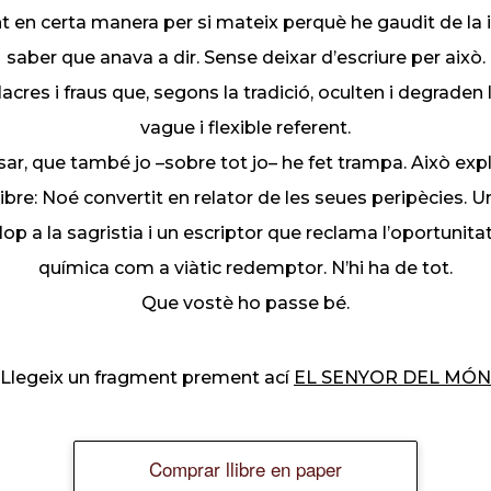
nt en certa manera per si mateix perquè he gaudit de l
saber que anava a dir. Sense deixar d’escriure per això.
cres i fraus que, segons la tradició, oculten i degraden l
vague i flexible referent.
r, que també jo –sobre tot jo– he fet trampa. Això expl
llibre: Noé convertit en relator de les seues peripècies. U
op a la sagristia i un escriptor que reclama l’oportunita
química com a viàtic redemptor. N’hi ha de tot.
Que vostè ho passe bé.
Llegeix un fragment prement ací
EL SENYOR DEL MÓN
Comprar llibre en paper