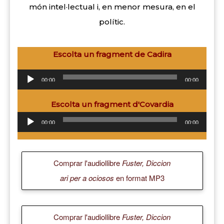
món intel·lectual i, en menor mesura, en el
polític.
Escolta un fragment de Cadira
Reproductor
00:00
00:00
de
Escolta un fragment d'Covardia
Reproducto
audio
de
00:00
00:00
audio
Comprar l'audiollibre
Fuster, Diccion
ari per a ociosos
en format MP3
Comprar l'audiollibre
Fuster, Diccion